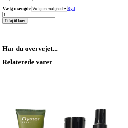
100,00 kr.
Vælg mængde
til
Ryd
450,00 kr.
Wedding
Crasher
Tilføj til kurv
CBD
>17%
antal
Har du overvejet...
Relaterede varer