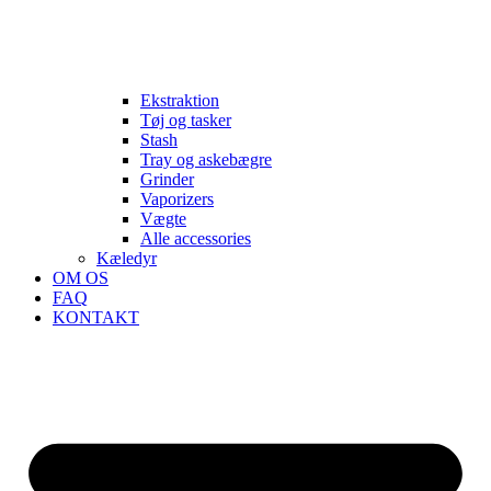
Ekstraktion
Tøj og tasker
Stash
Tray og askebægre
Grinder
Vaporizers
Vægte
Alle accessories
Kæledyr
OM OS
FAQ
KONTAKT