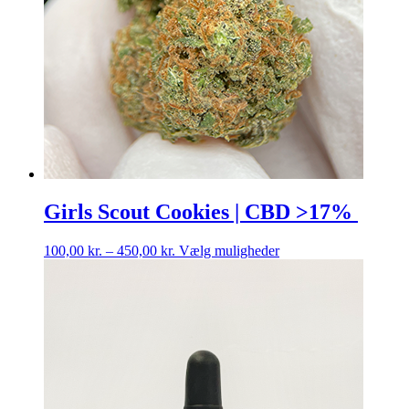
Girls Scout Cookies | CBD >17%
Prisinterval:
Dette
100,00
kr.
–
450,00
kr.
Vælg muligheder
100,00 kr.
vare
til
har
450,00 kr.
flere
varianter.
Mulighederne
kan
vælges
på
varesiden