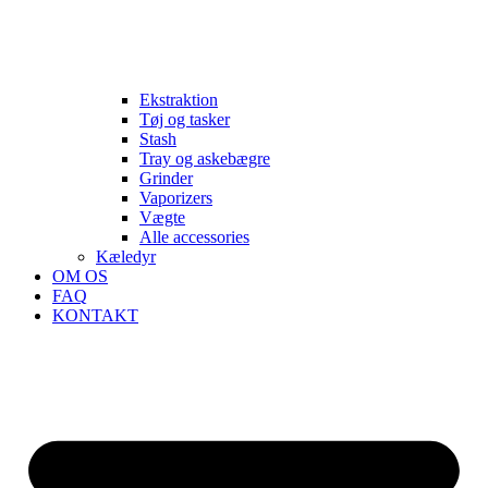
Ekstraktion
Tøj og tasker
Stash
Tray og askebægre
Grinder
Vaporizers
Vægte
Alle accessories
Kæledyr
OM OS
FAQ
KONTAKT