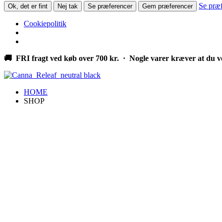
Se præ
Ok, det er fint
Nej tak
Se præferencer
Gem præferencer
Cookiepolitik
Videre
🚚 FRI fragt ved køb over 700 kr. · Nogle varer kræver at du v
til
indhold
HOME
SHOP