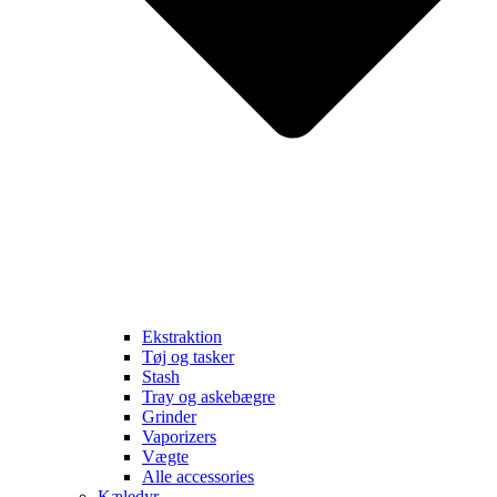
Ekstraktion
Tøj og tasker
Stash
Tray og askebægre
Grinder
Vaporizers
Vægte
Alle accessories
Kæledyr