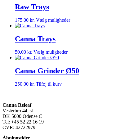
Raw Trays
Dette
175,00
kr.
Vælg muligheder
vare
har
flere
Canna Trays
varianter.
Mulighederne
Dette
50,00
kr.
Vælg muligheder
kan
vare
vælges
har
på
flere
Canna Grinder Ø50
varesiden
varianter.
Mulighederne
250,00
kr.
Tilføj til kurv
kan
vælges
på
varesiden
Canna Releaf
Vesterbro 44, st.
DK-5000 Odense C
Tel: +45 52 22 16 19
CVR: 42722979
Åbningstider