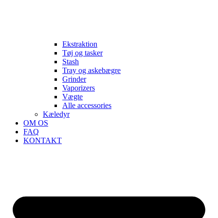
Ekstraktion
Tøj og tasker
Stash
Tray og askebægre
Grinder
Vaporizers
Vægte
Alle accessories
Kæledyr
OM OS
FAQ
KONTAKT