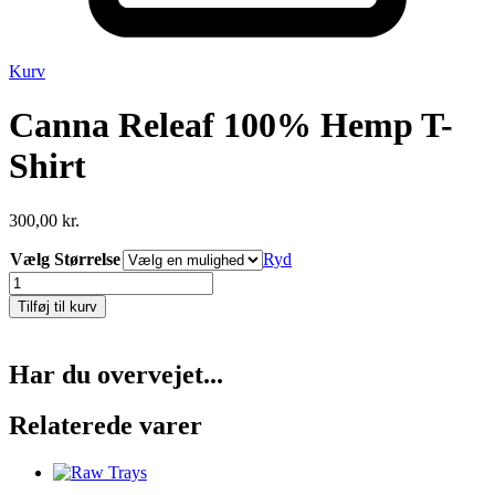
Kurv
Canna Releaf 100% Hemp T-
Shirt
300,00
kr.
Vælg Størrelse
Ryd
Canna
Releaf
Tilføj til kurv
100%
Hemp
T-
Har du overvejet...
Shirt
antal
Relaterede varer