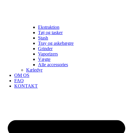
Ekstraktion
Tøj og tasker
Stash
Tray og askebægre
Grinder
Vaporizers
Vægte
Alle accessories
Kæledyr
OM OS
FAQ
KONTAKT